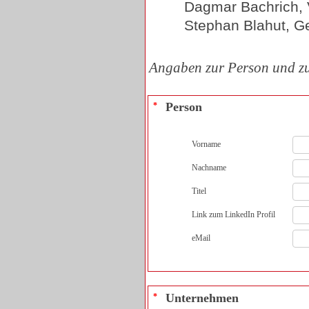
Dagmar Bachrich, 
Stephan Blahut, G
Angaben zur Person und 
Person
*
Vorname
Nachname
Titel
Link zum LinkedIn Profil
eMail
Unternehmen
*