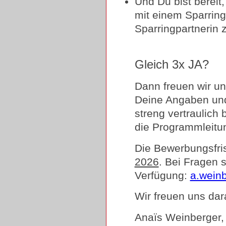
Und Du bist berei
mit einem Sparring
Sparringpartnerin
Gleich 3x JA?
Dann freuen wir u
Deine Angaben un
streng vertraulich
die Programmleitu
Die Bewerbungsfri
2026
. Bei Fragen s
Verfügung:
a.wein
Wir freuen uns dar
Anaïs Weinberger,