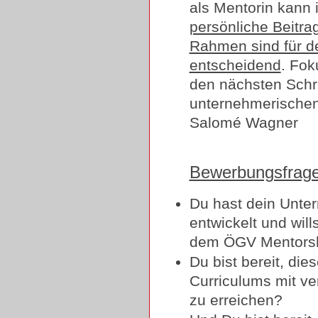
als Mentorin kann 
persönliche Beitra
Rahmen sind für de
entscheidend
. Fok
den nächsten Schri
unternehmerischen
Salomé Wagner
Bewerbungsfrage
Du hast dein Unte
entwickelt und will
dem ÖGV Mentorsh
Du bist bereit, die
Curriculums mit v
zu erreichen?